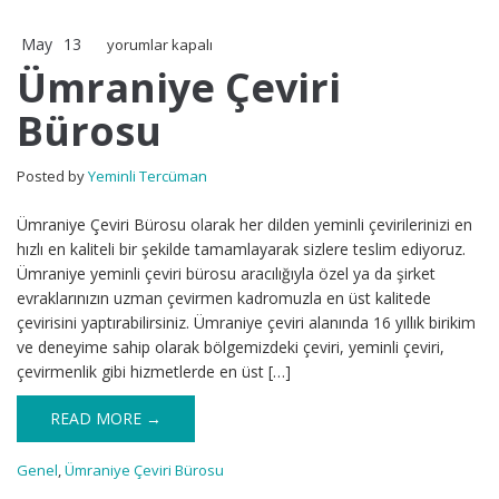
May
13
Ümraniye
yorumlar kapalı
Çeviri
Ümraniye Çeviri
Bürosu
Bürosu
için
Posted by
Yeminli Tercüman
Ümraniye Çeviri Bürosu olarak her dilden yeminli çevirilerinizi en
hızlı en kaliteli bir şekilde tamamlayarak sizlere teslim ediyoruz.
Ümraniye yeminli çeviri bürosu aracılığıyla özel ya da şirket
evraklarınızın uzman çevirmen kadromuzla en üst kalitede
çevirisini yaptırabilirsiniz. Ümraniye çeviri alanında 16 yıllık birikim
ve deneyime sahip olarak bölgemizdeki çeviri, yeminli çeviri,
çevirmenlik gibi hizmetlerde en üst […]
READ MORE →
Genel
,
Ümraniye Çeviri Bürosu