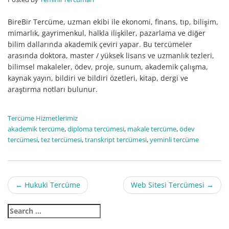
BireBir Tercüme, uzman ekibi ile ekonomi, finans, tıp, bilişim,
mimarlık, gayrimenkul, halkla ilişkiler, pazarlama ve diğer
bilim dallarında akademik çeviri yapar. Bu tercümeler
arasında doktora, master / yüksek lisans ve uzmanlık tezleri,
bilimsel makaleler, ödev, proje, sunum, akademik çalışma,
kaynak yayın, bildiri ve bildiri özetleri, kitap, dergi ve
araştırma notları bulunur.
Tercüme Hizmetlerimiz
akademik tercüme
,
diploma tercümesi
,
makale tercüme
,
ödev
tercümesi
,
tez tercümesi
,
transkript tercümesi
,
yeminli tercüme
Post
←
Hukuki Tercüme
Web Sitesi Tercümesi
→
navigation