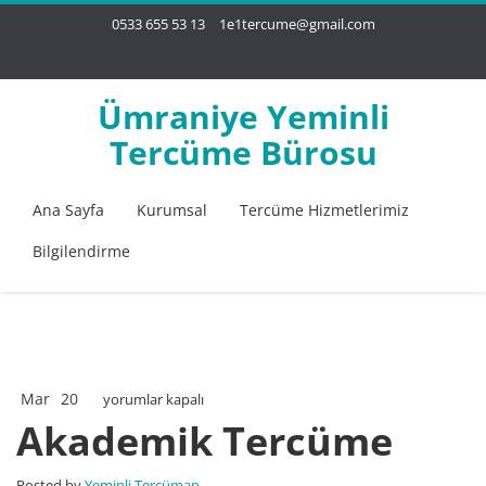
0533 655 53 13
1e1tercume@gmail.com
Ümraniye Yeminli
Tercüme Bürosu
Ana Sayfa
Kurumsal
Tercüme Hizmetlerimiz
Bilgilendirme
Mar
20
Akademik
yorumlar kapalı
Tercüme
Akademik Tercüme
için
Posted by
Yeminli Tercüman