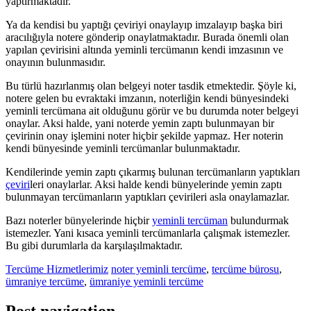
yaptırmaktadır.
Ya da kendisi bu yaptığı çeviriyi onaylayıp imzalayıp başka biri
aracılığıyla notere gönderip onaylatmaktadır. Burada önemli olan
yapılan çevirisini altında yeminli tercümanın kendi imzasının ve
onayının bulunmasıdır.
Bu türlü hazırlanmış olan belgeyi noter tasdik etmektedir. Şöyle ki,
notere gelen bu evraktaki imzanın, noterliğin kendi bünyesindeki
yeminli tercümana ait olduğunu görür ve bu durumda noter belgeyi
onaylar. Aksi halde, yani noterde yemin zaptı bulunmayan bir
çevirinin onay işlemini noter hiçbir şekilde yapmaz. Her noterin
kendi bünyesinde yeminli tercümanlar bulunmaktadır.
Kendilerinde yemin zaptı çıkarmış bulunan tercümanların yaptıkları
çeviri
leri onaylarlar. Aksi halde kendi bünyelerinde yemin zaptı
bulunmayan tercümanların yaptıkları çevirileri asla onaylamazlar.
Bazı noterler bünyelerinde hiçbir
yeminli tercüman
bulundurmak
istemezler. Yani kısaca yeminli tercümanlarla çalışmak istemezler.
Bu gibi durumlarla da karşılaşılmaktadır.
Tercüme Hizmetlerimiz
noter yeminli tercüme
,
tercüme bürosu
,
ümraniye tercüme
,
ümraniye yeminli tercüme
Post navigation