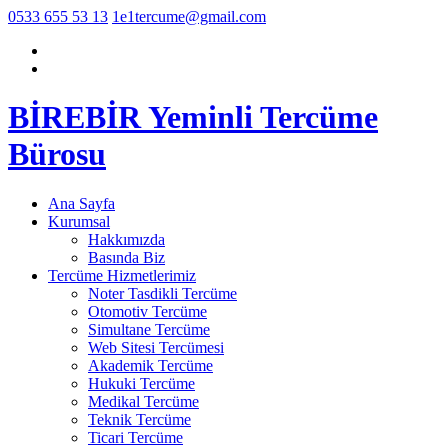
0533 655 53 13
1e1tercume@gmail.com
BİREBİR Yeminli Tercüme
Bürosu
Ana Sayfa
Kurumsal
Hakkımızda
Basında Biz
Tercüme Hizmetlerimiz
Noter Tasdikli Tercüme
Otomotiv Tercüme
Simultane Tercüme
Web Sitesi Tercümesi
Akademik Tercüme
Hukuki Tercüme
Medikal Tercüme
Teknik Tercüme
Ticari Tercüme