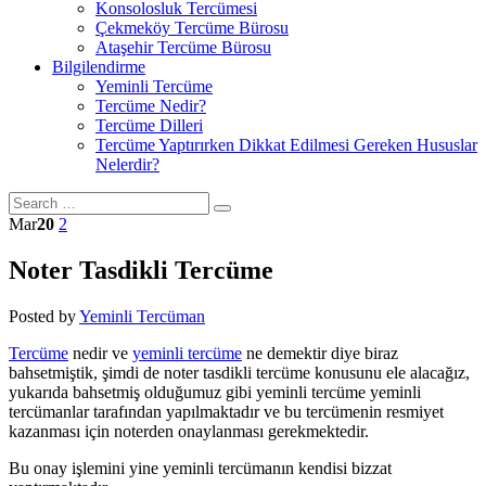
Konsolosluk Tercümesi
Çekmeköy Tercüme Bürosu
Ataşehir Tercüme Bürosu
Bilgilendirme
Yeminli Tercüme
Tercüme Nedir?
Tercüme Dilleri
Tercüme Yaptırırken Dikkat Edilmesi Gereken Hususlar
Nelerdir?
Mar
20
2
Noter Tasdikli Tercüme
Posted by
Yeminli Tercüman
Tercüme
nedir ve
yeminli tercüme
ne demektir diye biraz
bahsetmiştik, şimdi de noter tasdikli tercüme konusunu ele alacağız,
yukarıda bahsetmiş olduğumuz gibi yeminli tercüme yeminli
tercümanlar tarafından yapılmaktadır ve bu tercümenin resmiyet
kazanması için noterden onaylanması gerekmektedir.
Bu onay işlemini yine yeminli tercümanın kendisi bizzat