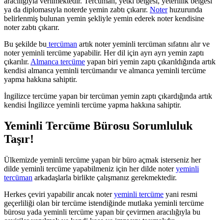
aracılığıyla verilmektedir. Tercüman, yetki belgesi, yeterlilik belgesi
ya da diplomasıyla noterde yemin zabtı çıkarır.
Noter
huzurunda
belirlenmiş bulunan yemin şekliyle yemin ederek noter kendisine
noter zabtı çıkarır.
Bu şekilde bu
tercüman
artık noter yeminli tercüman sıfatını alır ve
noter yeminli tercüme yapabilir. Her dil için ayrı ayrı yemin zaptı
çıkarılır.
Almanca tercüme
yapan biri yemin zaptı çıkarıldığında artık
kendisi almanca yeminli tercümandır ve almanca yeminli tercüme
yapma hakkına sahiptir.
İngilizce tercüme yapan bir tercüman yemin zaptı çıkardığında artık
kendisi İngilizce yeminli tercüme yapma hakkına sahiptir.
Yeminli Tercüme Bürosu Sorumluluk
Taşır!
Ülkemizde yeminli tercüme yapan bir büro açmak isterseniz her
dilde yeminli tercüme yapabilmeniz için her dilde noter
yeminli
tercüman
arkadaşlarla birlikte çalışmanız gerekmektedir.
Herkes çeviri yapabilir ancak noter
yeminli tercüme
yani resmi
geçerliliği olan bir tercüme istendiğinde mutlaka yeminli tercüme
bürosu yada yeminli tercüme yapan bir çevirmen aracılığıyla bu