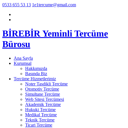
0533 655 53 13
1e1tercume@gmail.com
BİREBİR Yeminli Tercüme
Bürosu
Ana Sayfa
Kurumsal
Hakkımızda
Basında Biz
Tercüme Hizmetlerimiz
Noter Tasdikli Tercüme
Otomotiv Tercüme
Simultane Tercüme
Web Sitesi Tercümesi
Akademik Tercüme
Hukuki Tercüme
Medikal Tercüme
Teknik Tercüme
Ticari Tercüme