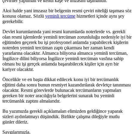
çeviriler yapılmalı ve kendi kaşe ve imzasını taşımalıdır.
Aksi halde yani imzasız bir belgenin resmi çeviri niteliği taşıması söz
konusu olamaz. Sözlü
yeminli tercüme
hizmetleri içinde aynı şey
gerekebilir.
Devlet kurumlarında yani resmi kurumlarda noterlerde vs. gerekli
olan resmi işlemlerde yeminli tercüman zorunluluğu nedeniyle iyi bir
eğitimden geçerek bu işi profesyonel anlamda yapabilecek kişilerin
noterden yeminli tercüman zaptı çıkarması her zaman kendi
yararlarına olacaktır. Almanca biliyorsa almanca yeminli tercüman,
İngilizce dilini biliyorsa İngilizce yeminli tercüman vasfına sahip
olması bu işi gerçek anlamda başarabilecek kişiler için ayrı bir
kariyer olacaktır.
Öncelikle ve en başta dikkat edilecek konu iyi bir tercümanlık
eğitimi daha sonra bunun resmiyet kazandırılarak devletçe tanınması
olacaktır. Resmi görevlerde bulunacak tercümanların yapmaları
gereken bir noter aracılığıyla belgelerini sunarak bu yeminli
tercümanlık zaptını almalarıdır.
Bu yazımızda gerekli açıklamaları elimizden geldiğince yaparak
sizleri aydınlatmayı düşündük. Birlikte çalışma dileğiyle mutlu
günler dileriz.
Saygılarımızla.