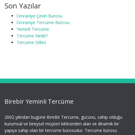
Son Yazılar
Ümraniye Çeviri Bürosu
Ümraniye Tercüme Bürosu
Yeminli Tercüme
Tercüme Nedir?
Tercüme Dilleri
Birebir Yeminli Tercüme
2002 yılından bugüne BireBir Tercume, gücünü, sahip olduğu
kurumsal ve bireysel müşteri kitlesinden alan ve dinamik bir
yapıya sahip olan bir tercüme bürosudur. Tercüme bürosu