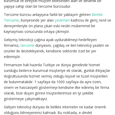
kurumsal ve bireysel müşteri kitlesinden alan ve dinamik bir
yapıya sahip olan bir tercüme bürosudur.
Tercüme bürosu anlayışına farklı bir yaklaşım getiren
BireBir
Tercume
, bünyesinde yer alan
çevirmen
kadrosu ile genç nesil ve
deneyimleriyle ön plana çıkan eski neslin mükemmel bir
kaynaşması sonucunda ortaya çıkmıştır.
Gelişmiş teknoloji çağına ayak uydurabilmeyi hedefleyen
firmamız,
tercüme
dünyasını, çağdaş ve ileri teknoloji yazılım ve
ürünler ile destekleyerek, kendisine sektörde özel bir yer
edinmiştir.
Firmamızın hali hazırda Türkiye ve dünya genelinde hizmet
sunduğu binlerce kurumsal müşteriye ek olarak, günlük ihtiyaçlar
doğrultusunda hizmet vermiş olduğu kişisel ve tüzel müşterileri
de bulunmatakdır. 1 sayfaya da 1000 sayfaya da aynı özen,
önem ve hassasiyeti göstermeyi kendisine ilke edinmiş bir firma
olarak, bize düşen görevi müşterilerimize en iyi şekilde
göstermeye çalışmaktayız.
Gelişen teknoloji dünyası ile birlikte internetin ne kadar önemli
olduğunu bilmeyenimiz kalmadı. Bu noktada, e-devlet