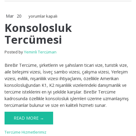
Mar
20
Konsolosluk
yorumlar kapalı
Tercümesi
Konsolosluk
için
Tercümesi
Posted by
Yeminli Tercüman
BireBir Tercüme, şirketlerin ve şahısların ticari vize, turistik vize,
aile birleşimi vizesi, İsveç sambo vizesi, çalışma vizesi, Yerleşim
vizesi, evlilik, nişanlılık vizesi ihtiyaçlarını, özellikle Amerikan
konsolosluğundan K1, K2 nişanlılık vizelerindeki danışmanlık ve
tercüme isteklerini en iyi şekilde karşılar. BireBir Tercüme
kadrosunda özellikle konsolosluk işlemleri üzerine uzmanlaşmış
tercümanlar bulunur ve size en kaliteli hizmeti sunar.
READ MORE →
Tercüme Hizmetlerimiz