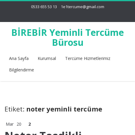
0533 655 53 13
1e1tercume@gmail.com
BİREBİR Yeminli Tercüme
Bürosu
Ana Sayfa
Kurumsal
Tercüme Hizmetlerimiz
Bilgilendirme
Etiket:
noter yeminli tercüme
Mar
20
2