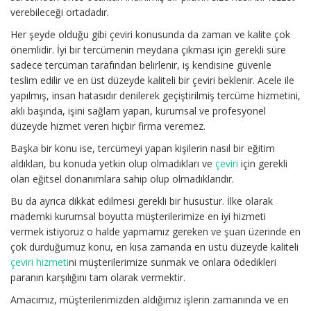
verebileceği ortadadır.
Her şeyde olduğu gibi çeviri konusunda da zaman ve kalite çok
önemlidir. İyi bir tercümenin meydana çıkması için gerekli süre
sadece tercüman tarafından belirlenir, iş kendisine güvenle
teslim edilir ve en üst düzeyde kaliteli bir çeviri beklenir. Acele ile
yapılmış, insan hatasıdır denilerek geçiştirilmiş tercüme hizmetini,
aklı başında, işini sağlam yapan, kurumsal ve profesyonel
düzeyde hizmet veren hiçbir firma veremez.
Başka bir konu ise, tercümeyi yapan kişilerin nasıl bir eğitim
aldıkları, bu konuda yetkin olup olmadıkları ve
çeviri
için gerekli
olan eğitsel donanımlara sahip olup olmadıklarıdır.
Bu da ayrıca dikkat edilmesi gerekli bir husustur. İlke olarak
mademki kurumsal boyutta müşterilerimize en iyi hizmeti
vermek istiyoruz o halde yapmamız gereken ve şuan üzerinde en
çok durduğumuz konu, en kısa zamanda en üstü düzeyde kaliteli
çeviri hizmeti
ni müşterilerimize sunmak ve onlara ödedikleri
paranın karşılığını tam olarak vermektir.
Amacımız, müşterilerimizden aldığımız işlerin zamanında ve en