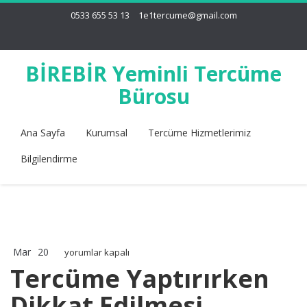
0533 655 53 13
1e1tercume@gmail.com
BİREBİR Yeminli Tercüme
Bürosu
Ana Sayfa
Kurumsal
Tercüme Hizmetlerimiz
Bilgilendirme
Mar
20
Tercüme
yorumlar kapalı
Yaptırırken
Tercüme Yaptırırken
Dikkat
Dikkat Edilmesi
Edilmesi