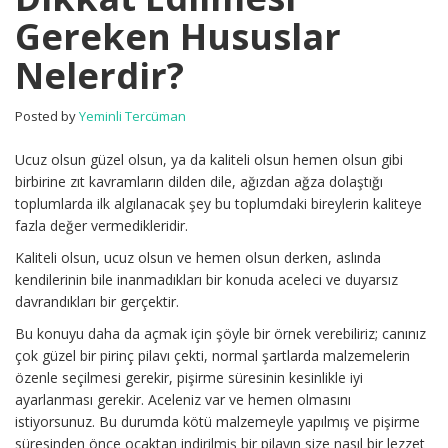
Gereken
Gereken Hususlar
Hususlar
Nelerdir?
Nelerdir?
için
Posted by
Yeminli Tercüman
Ucuz olsun güzel olsun, ya da kaliteli olsun hemen olsun gibi
birbirine zıt kavramların dilden dile, ağızdan ağza dolaştığı
toplumlarda ilk algılanacak şey bu toplumdaki bireylerin kaliteye
fazla değer vermedikleridir.
Kaliteli olsun, ucuz olsun ve hemen olsun derken, aslında
kendilerinin bile inanmadıkları bir konuda aceleci ve duyarsız
davrandıkları bir gerçektir.
Bu konuyu daha da açmak için şöyle bir örnek verebiliriz; canınız
çok güzel bir pirinç pilavı çekti, normal şartlarda malzemelerin
özenle seçilmesi gerekir, pişirme süresinin kesinlikle iyi
ayarlanması gerekir. Aceleniz var ve hemen olmasını
istiyorsunuz. Bu durumda kötü malzemeyle yapılmış ve pişirme
süresinden önce ocaktan indirilmiş bir pilavın size nasıl bir lezzet