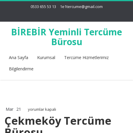
0533 655 53 13
1e1tercume@gmail.com
BİREBİR Yeminli Tercüme
Bürosu
Ana Sayfa
Kurumsal
Tercüme Hizmetlerimiz
Bilgilendirme
Mar
21
Çekmeköy
yorumlar kapalı
Tercüme
Çekmeköy Tercüme
Bürosu
Bürosu
için