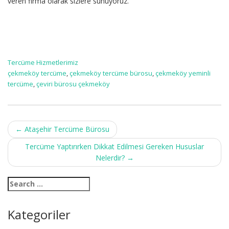
veren firma olarak sizlere sunuyoruz.
Tercüme Hizmetlerimiz
çekmeköy tercüme
,
çekmeköy tercüme bürosu
,
çekmeköy yeminli
tercüme
,
çeviri bürosu çekmeköy
Post
←
Ataşehir Tercüme Bürosu
navigation
Tercüme Yaptırırken Dikkat Edilmesi Gereken Hususlar
Nelerdir?
→
Kategoriler