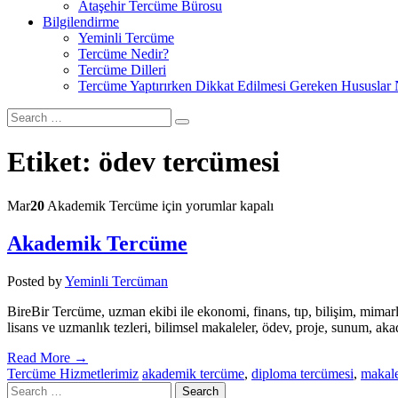
Ataşehir Tercüme Bürosu
Bilgilendirme
Yeminli Tercüme
Tercüme Nedir?
Tercüme Dilleri
Tercüme Yaptırırken Dikkat Edilmesi Gereken Hususlar 
Etiket:
ödev tercümesi
Mar
20
Akademik Tercüme için
yorumlar kapalı
Akademik Tercüme
Posted by
Yeminli Tercüman
BireBir Tercüme, uzman ekibi ile ekonomi, finans, tıp, bilişim, mimarl
lisans ve uzmanlık tezleri, bilimsel makaleler, ödev, proje, sunum, akad
Read More →
Tercüme Hizmetlerimiz
akademik tercüme
,
diploma tercümesi
,
makal