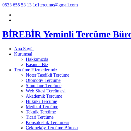
0533 655 53 13
1e1tercume@gmail.com
BİREBİR Yeminli Tercüme Bür
Ana Sayfa
Kurumsal
Hakkımızda
Basında Biz
Tercüme Hizmetlerimiz
Noter Tasdikli Tercüme
Otomotiv Tercüme
Simultane Tercüme
Web Sitesi Tercümesi
Akademik Tercüme
Hukuki Tercüme
Medikal Tercüme
Teknik Tercüme
Ticari Tercüme
Konsolosluk Tercümesi
Çekmeköy Tercüme Bürosu