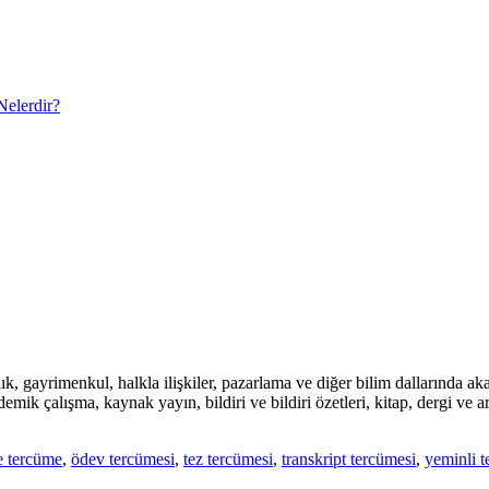
Nelerdir?
ık, gayrimenkul, halkla ilişkiler, pazarlama ve diğer bilim dallarında a
emik çalışma, kaynak yayın, bildiri ve bildiri özetleri, kitap, dergi ve a
e tercüme
,
ödev tercümesi
,
tez tercümesi
,
transkript tercümesi
,
yeminli 