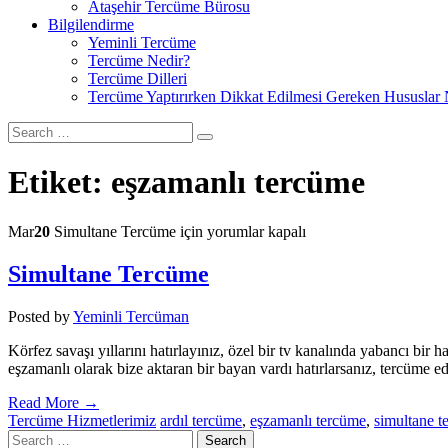
Ataşehir Tercüme Bürosu
Bilgilendirme
Yeminli Tercüme
Tercüme Nedir?
Tercüme Dilleri
Tercüme Yaptırırken Dikkat Edilmesi Gereken Hususlar 
Etiket:
eşzamanlı tercüme
Mar
20
Simultane Tercüme için
yorumlar kapalı
Simultane Tercüme
Posted by
Yeminli Tercüman
Körfez savaşı yıllarını hatırlayınız, özel bir tv kanalında yabancı bir 
eşzamanlı olarak bize aktaran bir bayan vardı hatırlarsanız, tercüme e
Read More →
Tercüme Hizmetlerimiz
ardıl tercüme
,
eşzamanlı tercüme
,
simultane t