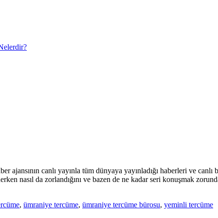
Nelerdir?
haber ajansının canlı yayınla tüm dünyaya yayınladığı haberleri ve canlı b
derken nasıl da zorlandığını ve bazen de ne kadar seri konuşmak zorunda k
ercüme
,
ümraniye tercüme
,
ümraniye tercüme bürosu
,
yeminli tercüme