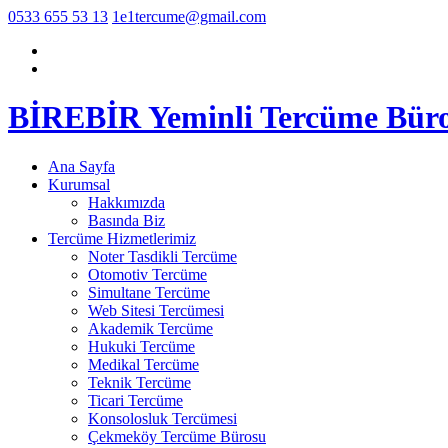
0533 655 53 13
1e1tercume@gmail.com
BİREBİR Yeminli Tercüme Bür
Ana Sayfa
Kurumsal
Hakkımızda
Basında Biz
Tercüme Hizmetlerimiz
Noter Tasdikli Tercüme
Otomotiv Tercüme
Simultane Tercüme
Web Sitesi Tercümesi
Akademik Tercüme
Hukuki Tercüme
Medikal Tercüme
Teknik Tercüme
Ticari Tercüme
Konsolosluk Tercümesi
Çekmeköy Tercüme Bürosu